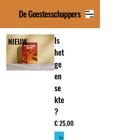
De Geestesschappers
Is
NIEUW
het
ge
en
se
kte
?
Prijs
€ 25,00
In