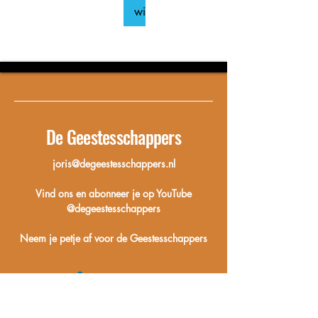
winkelwagen
De Geestesschappers
joris@degeestesschappers.nl
Vind ons en abonneer je op YouTube
@degeestesschappers
Neem je petje af voor de Geestesschappers