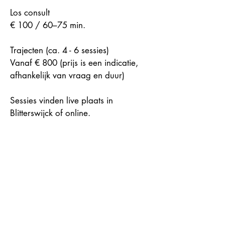
Los consult
€ 100 / 60–75 min.
Trajecten (ca. 4 - 6 sessies)
Vanaf € 800 (prijs is een indicatie,
afhankelijk van vraag en duur)
Sessies vinden live plaats in
Blitterswijck of online.
Boek je gratis kennismakingsgesprek
hier en dan spreken we elkaar snel.
Wil je meer weten over mijn
werkwijze ga dan naar:
www.jorisrietveld.nl